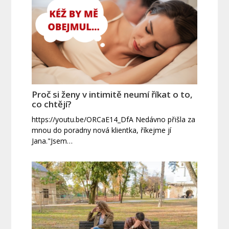
Proč si ženy v intimitě neumí říkat o to,
co chtějí?
https://youtu.be/ORCaE14_DfA Nedávno přišla za
mnou do poradny nová klientka, říkejme jí
Jana."Jsem…