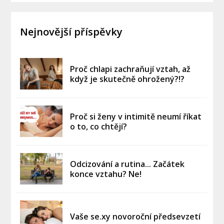
Nejnovější příspěvky
Proč chlapi zachraňují vztah, až
když je skutečně ohrožený?!?
Proč si ženy v intimitě neumí říkat
o to, co chtějí?
Odcizování a rutina... Začátek
konce vztahu? Ne!
Vaše se.xy novoroční předsevzetí