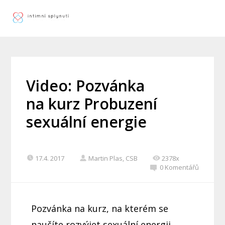
Video: Pozvánka
na kurz Probuzení
sexuální energie
17.4. 2017
Martin Plas, CSB
2378x
0 Komentářů
Pozvánka na kurz, na kterém se
naučíte rozvýjet sexuální energii