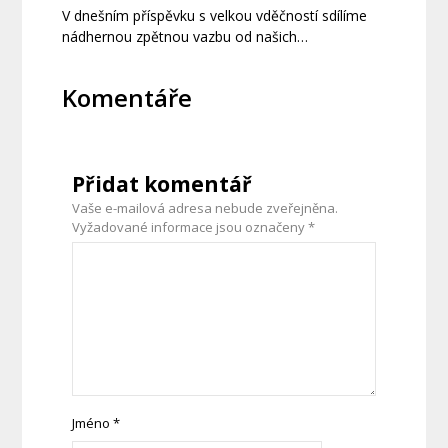
V dnešním příspěvku s velkou vděčností sdílíme
nádhernou zpětnou vazbu od našich…
Komentáře
Přidat komentář
Vaše e-mailová adresa nebude zveřejněna.
Vyžadované informace jsou označeny
*
Jméno
*