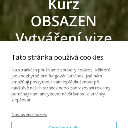
Kurz
OBSAZEN
Vytváření vize
2023
Tato stránka používá cookies
Na stránkách používáme soubory cookies. Některé
jsou nezbytné pro fungování stránek, jiné nám
Splňte si své sny! Vytvořte si Vision
umožňují poskytnout vám lepší zkušenost při
Board - nástěnku přání
návštěvě našich stránek nebo zobrazování reklamy,
pomáhají nám analyzovat návštěvnost a stránky
a naučte se ji nabíjet energií tak,
zlepšovat.
aby se vám sny letos splnily!
Nastavení cookies